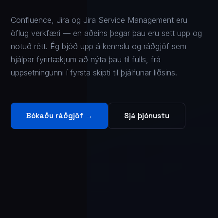
Confluence, Jira og Jira Service Management eru
öflug verkfæri — en aðeins þegar þau eru sett upp og
notuð rétt. Ég bjóð upp á kennslu og ráðgjöf sem
hjálpar fyrirtækjum að nýta þau til fulls, frá
uppsetningunni í fyrsta skipti til þjálfunar liðsins.
Bókaðu ráðgjöf →
Sjá þjónustu