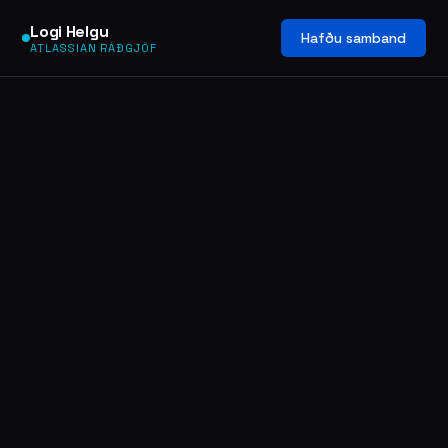
Logi Helgu
Hafðu samband
ATLASSIAN RÁÐGJÖF